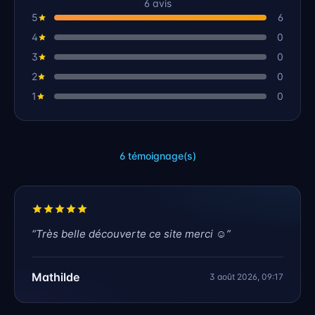
6
avis
5
6
4
0
3
0
2
0
1
0
6 témoignage(s)
“
Très belle découverte ce site merci ☺️
”
Mathilde
3 août 2026, 09:17