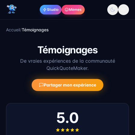
Skip to content
Studio
Mèmes
Accueil
/
Témoignages
Témoignages
De vraies expériences de la communauté
QuickQuoteMaker.
Partager mon expérience
5.0